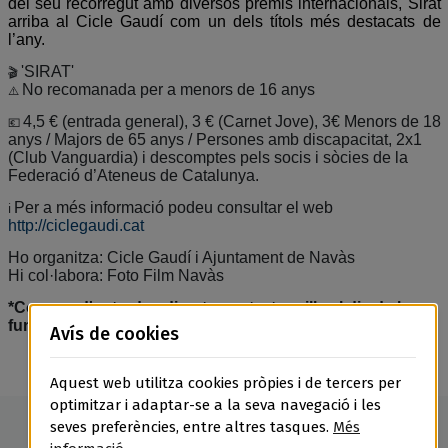
del seu recorregut amb diversos premis internacionals, Sirat
arriba al Cicle Gaudí com un dels títols més destacats de
l’any.
'SIRAT'
🎬
No recomanada per a menors de 16 anys
⚠️
4,5 € (entrada general), 3 € (Carnet Jove), 3€ Menors de 18
💶
anys / Majors de 65 anys / Persones amb discapacitat, 2x1
(Club Vanguardia) i descomptes pels socis i sòcies de la
Federació d’Ateneus de Catalunya.
Per a més informació podeu consultar el web
ℹ️
http://ciclegaudi.cat
Ho organitza: Cicle Gaudí i Ajuntament de Navàs
Hi col·labora: Foto Film Navàs
*Compra d'entrades directament a taquilla el dia de la
funció
Avís de cookies
Aquest web utilitza cookies pròpies i de tercers per
optimitzar i adaptar-se a la seva navegació i les
seves preferències, entre altres tasques.
Més