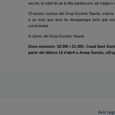
secret, la rebel·lió de la filla adolescent, els tripijo
20 actors i actrius del Grup Escènic Navàs, sota l
a un món que avui ha desaparegut però que enc
col·lectivitat.
A càrrec del Grup Escènic Navàs
Dues sessions: 18:30h i 21:30h. Casal Sant Gen
partir del dilluns
13
d’abril a Josep Seriols, c/Esg
Avís Leg