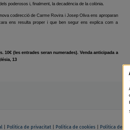
cs dels poderosos i, finalment, la decadència de la colònia.
a nova codirecció de Carme Rovira i Josep Oliva ens aproparan
ara ens resulta proper i que ben segur ens explica com a
ís.
10€
(les entrades seran numerades). Venda anticipada a
lésia, 13
al
|
Política de privacitat
|
Política de cookies
|
Política de de