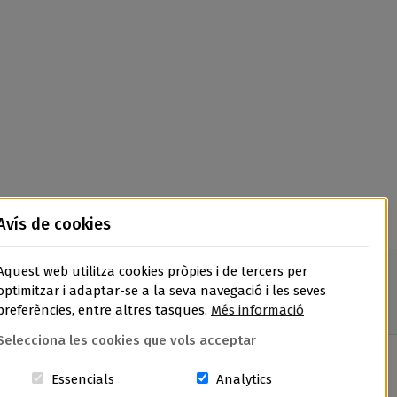
Avís de cookies
Aquest web utilitza cookies pròpies i de tercers per
optimitzar i adaptar-se a la seva navegació i les seves
preferències, entre altres tasques.
Més informació
Selecciona les cookies que vols acceptar
Aquestes cookies són essencials per al lloc w
Cookies related to sit
Essencials
Analytics
volucions