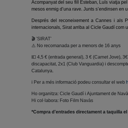
Acompanyat del seu fill Esteban, Luís viatja pel
mesos enmig d’una rave. Junts s’endinsen en un
Després del reconeixement a Cannes i als Pr
internacionals, Sirat arriba al Cicle Gaudí com u
🎬
'SIRAT'
⚠️
No recomanada per a menors de 16 anys
💶
4,5 € (entrada general), 3 € (Carnet Jove), 
discapacitat, 2x1 (Club Vanguardia) i descompte
Catalunya.
ℹ️
Per a més informació podeu consultar el web
h
Ho organitza: Cicle Gaudí i Ajuntament de Nav
Hi col·labora: Foto Film Navàs
*Compra d'entrades directament a taquilla el 