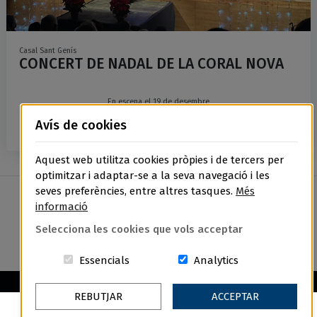
Casal Sant Genís
CONCERT DE NADAL DE LA CORAL NOVA
En escena el 19 de desembre
Avís de cookies
Més informació
Aquest web utilitza cookies pròpies i de tercers per
optimitzar i adaptar-se a la seva navegació i les
seves preferències, entre altres tasques.
Més
informació
Avís Legal
|
Política de privacitat
|
Política de cookies
|
Política
de devolucions
Selecciona les cookies que vols acceptar
Aquestes cookies són essencials per a
Cookies related t
Essencials
Analytics
Ajuntament de Navàs
REBUTJAR
ACCEPTAR