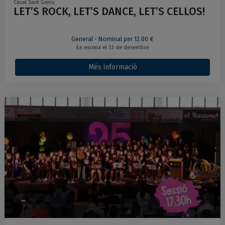
Casal Sant Genís
LET’S ROCK, LET’S DANCE, LET’S CELLOS!
General - Nominal per 12.00 €
En escena el 13 de desembre
Més informació