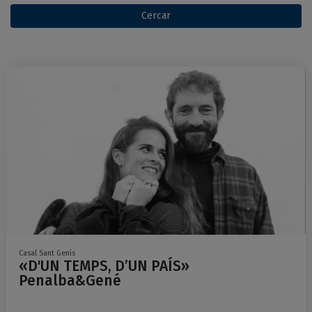
Cercar
Ajuntament de Navàs
Espectacles destacats
Casal Sant Genís
«D'UN TEMPS, D’UN PAÍS»
Penalba&Gené