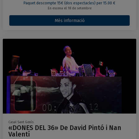
Paquet descompte 15€ (dos espectacles) per 15.00 €
En escena el 18 de setembre
Més informació
Casal Sant Genís
«DONES DEL 36» De David Pintó i Nan
Valentí